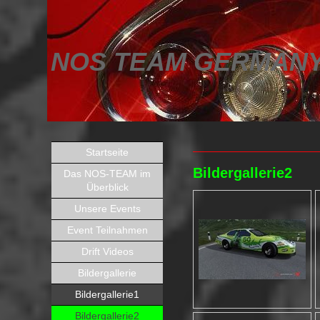
NOS TEAM GERMAN
Startseite
Bildergallerie2
Das NOS-TEAM im
Überblick
Unsere Events
Event Teilnahmen
Drift Videos
Bildergallerie
Bildergallerie1
Bildergallerie2