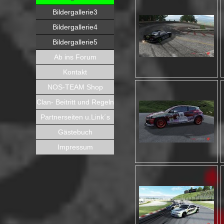
Bildergallerie3
Bildergallerie4
Bildergallerie5
Ab ins Forum
Kontakt
NOS-TEAM Shop
Clan- Beitritt und Regeln
Partnerseiten u.Link´s
Gästebuch
Impressum